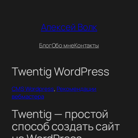
Перейти
к
содержимому
Алексей Волк
Блог
Обо мне
Контакты
Twentig WordPress
CMS Wordpress
, 
Рекомендации
вебмастера
Twentig — простой
способ создать сайт