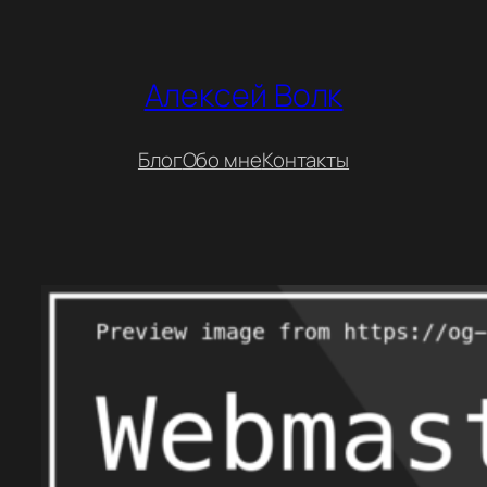
Перейти
к
содержимому
Алексей Волк
Блог
Обо мне
Контакты