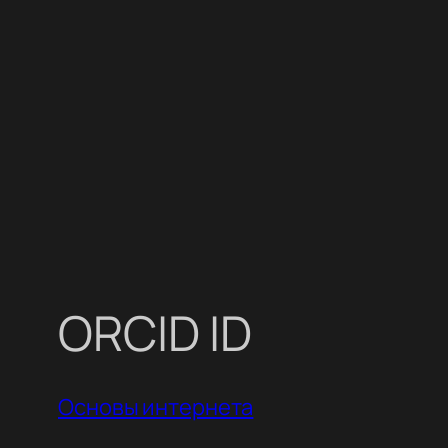
Перейти
к
содержимому
ORCID ID
Основы интернета